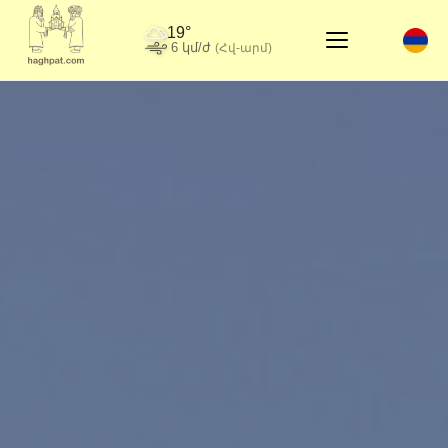
19°
6 կմ/ժ
(Հվ-արմ)