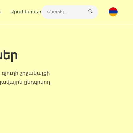
🔍
ն
Արահետներ
ներ
գյուղի շրջակայքի
կավայրն ընդգրկող