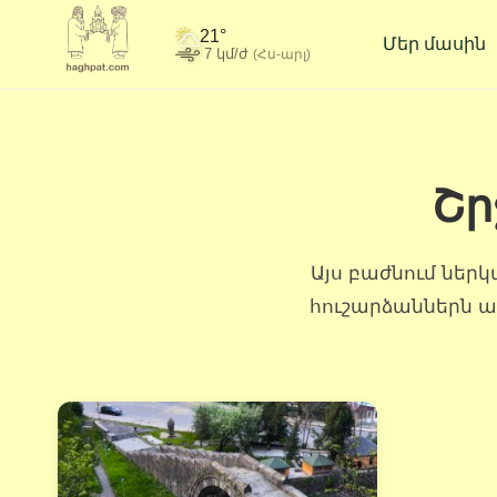
21°
Մեր մասին
7 կմ/ժ
(Հս-արլ)
Շր
Այս բաժնում ներ
հուշարձաններն ա