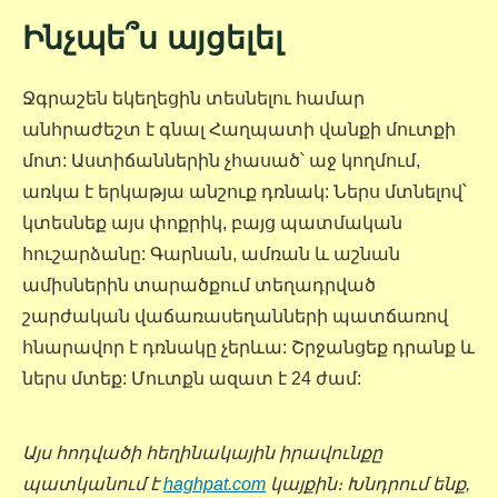
Ինչպե՞ս այցելել
Ջգրաշեն եկեղեցին տեսնելու համար
անհրաժեշտ է գնալ Հաղպատի վանքի մուտքի
մոտ: Աստիճաններին չհասած՝ աջ կողմում,
առկա է երկաթյա անշուք դռնակ: Ներս մտնելով՝
կտեսնեք այս փոքրիկ, բայց պատմական
հուշարձանը: Գարնան, ամռան և աշնան
ամիսներին տարածքում տեղադրված
շարժական վաճառասեղանների պատճառով
հնարավոր է դռնակը չերևա: Շրջանցեք դրանք և
ներս մտեք: Մուտքն ազատ է 24 ժամ:
Այս հոդվածի հեղինակային իրավունքը
պատկանում է
haghpat.com
կայքին։ Խնդրում ենք,