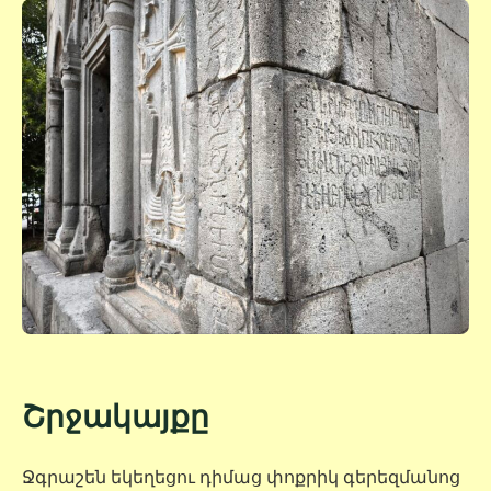
Շրջակայքը
Ջգրաշեն եկեղեցու դիմաց փոքրիկ գերեզմանոց