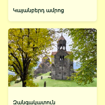
Կայանբերդ ամրոց
Զանգակատուն