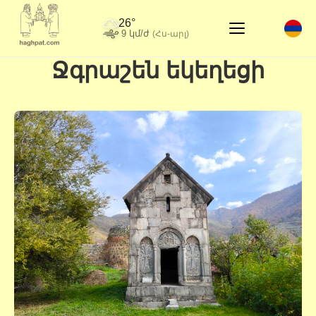
26°
9 կմ/ժ
(Հս-արլ)
Ջգրաշեն եկեղեցի