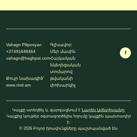
Vahagn Piliposyan
Գլխավոր
+37491648464
Մեր մասին
f
vahagn@haghpat.com
Հայկական
եկեղեցական
տոմարով
Քույր նախագիծ՝
թվականի
www.rind.am
փոխարկիչ
Կայքը ստեղծել և զարգացնում է
Նարեկ Ավետիսյանը։
Կայքից նյութեր օգտագործելիս հղումը կայքին պարտադիր
է։
© 2026 Բոլոր իրավունքները պաշտպանված են։