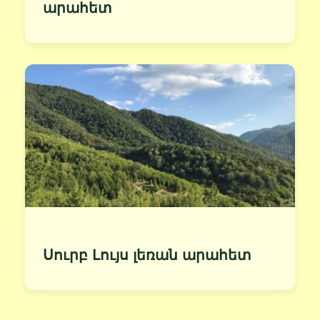
արահետ
Սուրբ Լույս լեռան արահետ