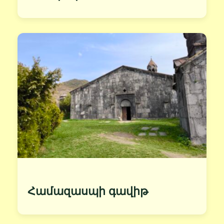
Համազասպի գավիթ