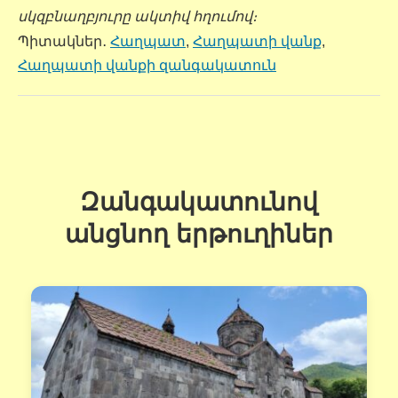
սկզբնաղբյուրը ակտիվ հղումով։
Պիտակներ․
Հաղպատ
,
Հաղպատի վանք
,
Հաղպատի վանքի զանգակատուն
Զանգակատունով
անցնող երթուղիներ