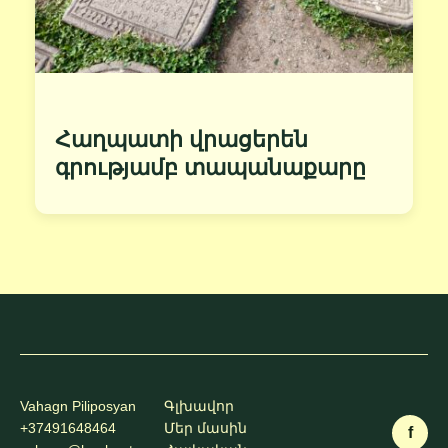
Հաղպատի վրացերեն
գրությամբ տապանաքարը
Vahagn Piliposyan
Գլխավոր
+37491648464
Մեր մասին
f