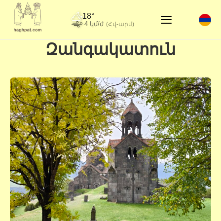
18°
4 կմ/ժ
(Հվ-արմ)
Զանգակատուն