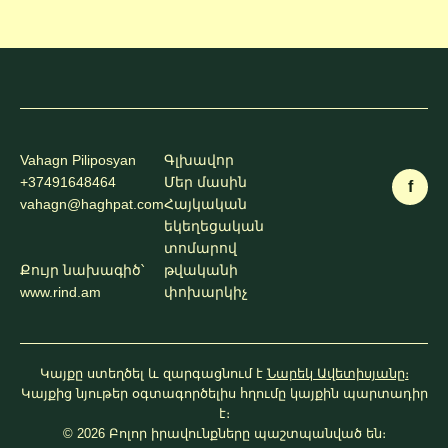
Vahagn Piliposyan
Գլխավոր
+37491648464
Մեր մասին
f
vahagn@haghpat.com
Հայկական
եկեղեցական
տոմարով
Քույր նախագիծ՝
թվականի
www.rind.am
փոխարկիչ
Կայքը ստեղծել և զարգացնում է
Նարեկ Ավետիսյանը։
Կայքից նյութեր օգտագործելիս հղումը կայքին պարտադիր
է։
© 2026 Բոլոր իրավունքները պաշտպանված են։