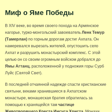
Миф о Яме Победы
В XIV веке, во время своего похода на Армянское
нагорье, турко-монгольский завоеватель
Ленк Темур
(Тамерлан)
по горным дорогам достиг Ахпата. Он
намеревался вырезать жителей, опустошить село
Ахпат и разрушить монастырский комплекс. С этой
целью он со своим огромным войском добрался до
Ямы Агтанц
, расположенной у подножия горы Сурб
Луйс (Святой Свет).
В последней отчаянной надежде спасти христианские
святыни, веками хранившиеся в Ахпатском
монастыре, монашеская братия обратилась за
помощью к хранящейся там
частице
Животворящего Креста Иисуса Христа
. Монахи